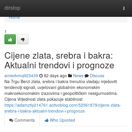
Home
dirstop
Togg
navi
Home
1
Cijene zlata, srebra i bakra:
Aktualni trendovi i prognoze
amiedvmq923439
82 days ago
News
Discuss
Na Trgu Berzi zlata, srebra i bakra trenutno vladaju mješoviti
tendenciji signali, uvjetovani globalnim ekonomskim
makroekonomskim izazovima i geopolitičkim nesigurnostima.
Cijena Vrijednost zlata pokazuje stabilnost
https://adamztiy214761.activoblog.com/52561879/cijene-zlata-
srebra-i-bakra-aktualni-trendovi-i-prognoze
Comments
Who Upvoted