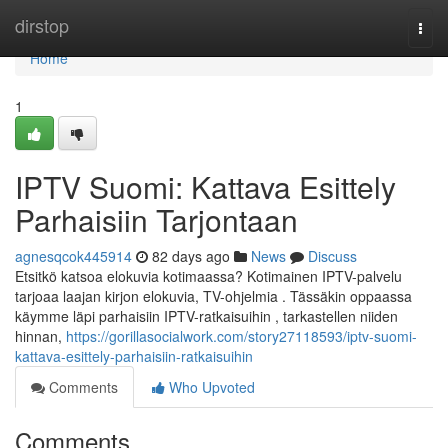
Home
dirstop
Togg
navi
Home
1
IPTV Suomi: Kattava Esittely
Parhaisiin Tarjontaan
agnesqcok445914
82 days ago
News
Discuss
Etsitkö katsoa elokuvia kotimaassa? Kotimainen IPTV-palvelu
tarjoaa laajan kirjon elokuvia, TV-ohjelmia . Tässäkin oppaassa
käymme läpi parhaisiin IPTV-ratkaisuihin , tarkastellen niiden
hinnan,
https://gorillasocialwork.com/story27118593/iptv-suomi-
kattava-esittely-parhaisiin-ratkaisuihin
Comments
Who Upvoted
Comments