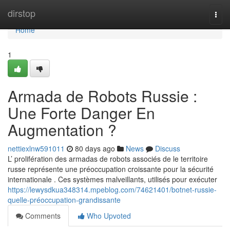
Home
dirstop
Togg
navi
Home
1
Armada de Robots Russie :
Une Forte Danger En
Augmentation ?
nettiexlnw591011
80 days ago
News
Discuss
L’ prolifération des armadas de robots associés de le territoire
russe représente une préoccupation croissante pour la sécurité
internationale . Ces systèmes malveillants, utilisés pour exécuter
https://lewysdkua348314.mpeblog.com/74621401/botnet-russie-
quelle-préoccupation-grandissante
Comments
Who Upvoted