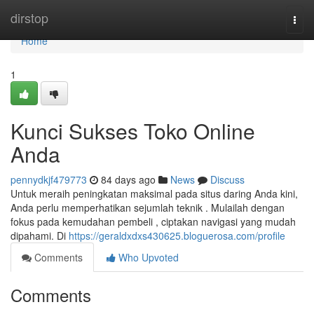
Home
dirstop
Togg
navi
Home
1
Kunci Sukses Toko Online
Anda
pennydkjf479773
84 days ago
News
Discuss
Untuk meraih peningkatan maksimal pada situs daring Anda kini,
Anda perlu memperhatikan sejumlah teknik . Mulailah dengan
fokus pada kemudahan pembeli , ciptakan navigasi yang mudah
dipahami. Di
https://geraldxdxs430625.bloguerosa.com/profile
Comments
Who Upvoted
Comments