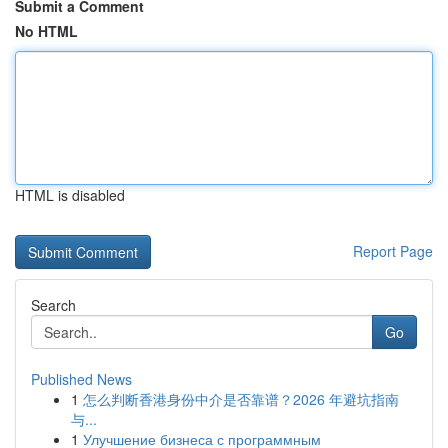
Submit a Comment
No HTML
HTML is disabled
Report Page
Search
Go
Published News
1
怎么判断香港身份中介是否靠谱？2026 年避坑指南
与...
1
Улучшение бизнеса с программным