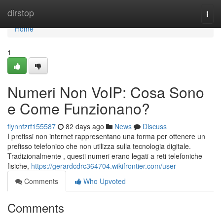
Home
dirstop
Togg
navi
Home
1
Numeri Non VoIP: Cosa Sono
e Come Funzionano?
flynnfzrf155587
82 days ago
News
Discuss
I prefissi non internet rappresentano una forma per ottenere un
prefisso telefonico che non utilizza sulla tecnologia digitale.
Tradizionalmente , questi numeri erano legati a reti telefoniche
fisiche,
https://gerardcdrc364704.wikifrontier.com/user
Comments
Who Upvoted
Comments