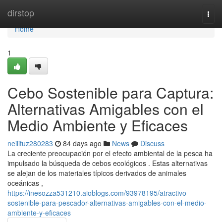
Home
dirstop
Togg
navi
Home
1
Cebo Sostenible para Captura:
Alternativas Amigables con el
Medio Ambiente y Eficaces
neilifuz280283
84 days ago
News
Discuss
La creciente preocupación por el efecto ambiental de la pesca ha
impulsado la búsqueda de cebos ecológicos . Estas alternativas
se alejan de los materiales típicos derivados de animales
oceánicas ,
https://inesozza531210.aioblogs.com/93978195/atractivo-
sostenible-para-pescador-alternativas-amigables-con-el-medio-
ambiente-y-eficaces