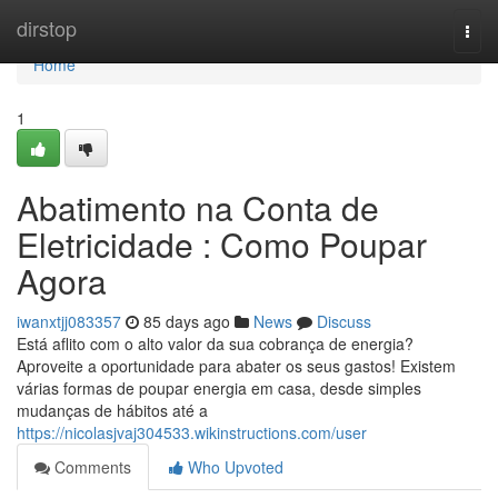
Home
dirstop
Togg
navi
Home
1
Abatimento na Conta de
Eletricidade : Como Poupar
Agora
iwanxtjj083357
85 days ago
News
Discuss
Está aflito com o alto valor da sua cobrança de energia?
Aproveite a oportunidade para abater os seus gastos! Existem
várias formas de poupar energia em casa, desde simples
mudanças de hábitos até a
https://nicolasjvaj304533.wikinstructions.com/user
Comments
Who Upvoted