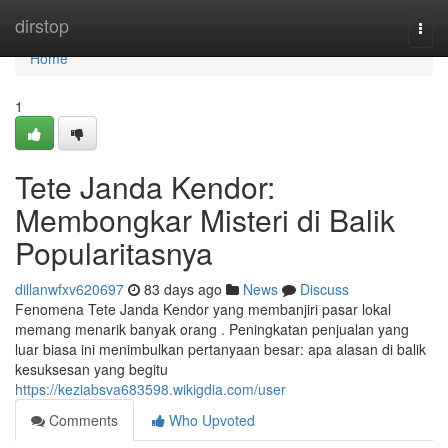
Home
dirstop
Togg
navi
Home
1
Tete Janda Kendor:
Membongkar Misteri di Balik
Popularitasnya
dillanwfxv620697
83 days ago
News
Discuss
Fenomena Tete Janda Kendor yang membanjiri pasar lokal
memang menarik banyak orang . Peningkatan penjualan yang
luar biasa ini menimbulkan pertanyaan besar: apa alasan di balik
kesuksesan yang begitu
https://keziabsva683598.wikigdia.com/user
Comments
Who Upvoted