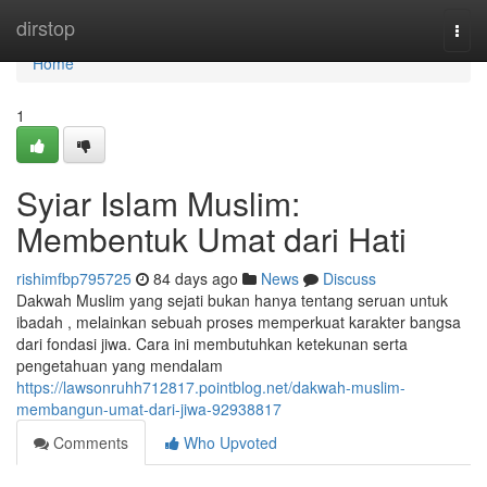
Home
dirstop
Togg
navi
Home
1
Syiar Islam Muslim:
Membentuk Umat dari Hati
rishimfbp795725
84 days ago
News
Discuss
Dakwah Muslim yang sejati bukan hanya tentang seruan untuk
ibadah , melainkan sebuah proses memperkuat karakter bangsa
dari fondasi jiwa. Cara ini membutuhkan ketekunan serta
pengetahuan yang mendalam
https://lawsonruhh712817.pointblog.net/dakwah-muslim-
membangun-umat-dari-jiwa-92938817
Comments
Who Upvoted