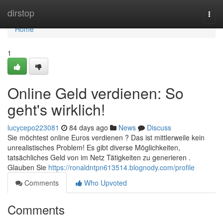
Home
dirstop
Togg
navi
Home
1
Online Geld verdienen: So
geht's wirklich!
lucycepo223081
84 days ago
News
Discuss
Sie möchtest online Euros verdienen ? Das ist mittlerweile kein
unrealistisches Problem! Es gibt diverse Möglichkeiten,
tatsächliches Geld von im Netz Tätigkeiten zu generieren .
Glauben Sie
https://ronaldntpn613514.blognody.com/profile
Comments
Who Upvoted
Comments