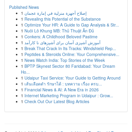
Published News
1
إصلاح أجهزة منزلية في إمارة عجمان
1
Revealing this Potential of the Substance
1
Optimize Your HR: A Guide to Gap Analysis & Str...
1
Nuôi Lô Khung MB: Thủ Thuật Ăn Đủ
1
Conkers: A Childhood Beloved Pastime
1
آموزش آشپزی آسان برای آشپزهای نا کارآمد
1
Break That Crack In Its Tracks: Windshield Rep...
1
Peptides & Steroids Online: Your Comprehensive...
1
News Watch India: Top Stories of the Week
1
BPTP Skynest Sector 80 Faridabad: Your Dream
Ho...
1
Udaipur Taxi Service: Your Guide to Getting Around
1
เส้นเลือดดำ รักษาได้ : บทความ เรื่อง ครบ...
1
Financial News & AI: A New Era in 2026
1
Internet Marketing Program in Udaipur : Grow...
1
Check Out Our Latest Blog Articles