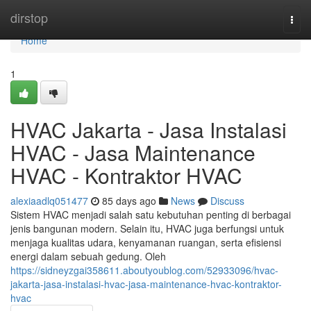
Home
dirstop
Togg
navi
Home
1
HVAC Jakarta - Jasa Instalasi
HVAC - Jasa Maintenance
HVAC - Kontraktor HVAC
alexiaadlq051477
85 days ago
News
Discuss
Sistem HVAC menjadi salah satu kebutuhan penting di berbagai
jenis bangunan modern. Selain itu, HVAC juga berfungsi untuk
menjaga kualitas udara, kenyamanan ruangan, serta efisiensi
energi dalam sebuah gedung. Oleh
https://sidneyzgai358611.aboutyoublog.com/52933096/hvac-
jakarta-jasa-instalasi-hvac-jasa-maintenance-hvac-kontraktor-
hvac