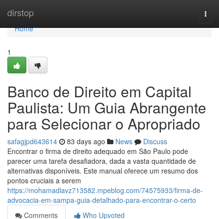
Home
dirstop
Togg
navi
Home
1
Banco de Direito em Capital
Paulista: Um Guia Abrangente
para Selecionar o Apropriado
safagjpd643614
83 days ago
News
Discuss
Encontrar o firma de direito adequado em São Paulo pode
parecer uma tarefa desafiadora, dada a vasta quantidade de
alternativas disponíveis. Este manual oferece um resumo dos
pontos cruciais a serem
https://mohamadlavz713582.mpeblog.com/74575933/firma-de-
advocacia-em-sampa-guia-detalhado-para-encontrar-o-certo
Comments
Who Upvoted