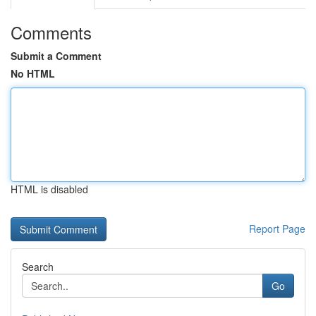
Comments
Submit a Comment
No HTML
HTML is disabled
Report Page
Search
Go