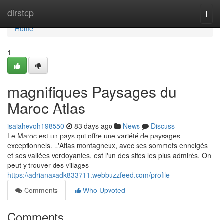
Home
dirstop
Togg
navi
Home
1
magnifiques Paysages du
Maroc Atlas
isaiahevoh198550
83 days ago
News
Discuss
Le Maroc est un pays qui offre une variété de paysages
exceptionnels. L'Atlas montagneux, avec ses sommets enneigés
et ses vallées verdoyantes, est l'un des sites les plus admirés. On
peut y trouver des villages
https://adrianaxadk833711.webbuzzfeed.com/profile
Comments
Who Upvoted
Comments