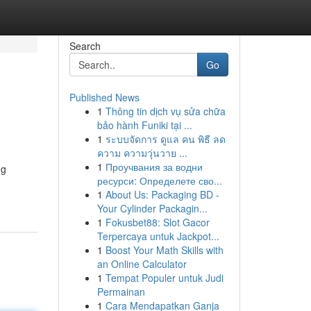
Search
Go
Published News
1
Thông tin dịch vụ sửa chữa
bảo hành Funiki tại ...
1
ระบบจัดการ ดูแล คน พิธี ลด
ความ ความวุ่นวาย ...
1
Проучвания за водни
ng
ресурси: Определете сво...
1
About Us: Packaging BD -
Your Cylinder Packagin...
1
Fokusbet88: Slot Gacor
Terpercaya untuk Jackpot...
1
Boost Your Math Skills with
an Online Calculator
1
Tempat Populer untuk Judi
Permainan
1
Cara Mendapatkan Ganja