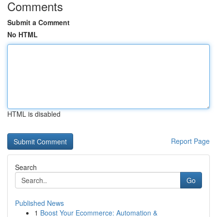
Comments
Submit a Comment
No HTML
HTML is disabled
Report Page
Search
Go
Published News
1
Boost Your Ecommerce: Automation &