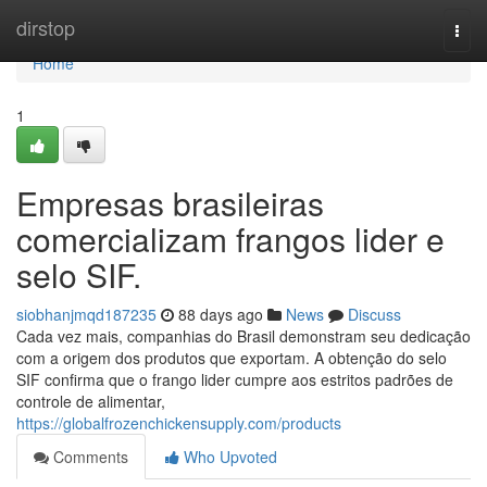
Home
dirstop
Togg
navi
Home
1
Empresas brasileiras
comercializam frangos lider e
selo SIF.
siobhanjmqd187235
88 days ago
News
Discuss
Cada vez mais, companhias do Brasil demonstram seu dedicação
com a origem dos produtos que exportam. A obtenção do selo
SIF confirma que o frango lider cumpre aos estritos padrões de
controle de alimentar,
https://globalfrozenchickensupply.com/products
Comments
Who Upvoted