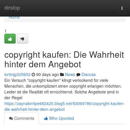
Home
dirstop
Togg
navi
Home
1
copyright kaufen: Die Wahrheit
hinter dem Angebot
loritnjg325602
90 days ago
News
Discuss
Ein Versuch "copyright kaufen" klingt verlockend für viele
Menschen, die unkompliziert einen copyright erlangen möchten.
Leider ist die Realität oft ernüchternd. Solche Angebote sind in
der Regel
https://zaynabmfpe682425.blog5.net/93069786/copyright-kaufen-
die-wahrheit-hinter-dem-angebot
Comments
Who Upvoted