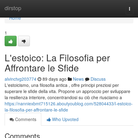
Home
dirstop
Togg
navi
Home
1
L'estoico: La Filosofia per
Affrontare le Sfide
alvinctvg203774
89 days ago
News
Discuss
L'estoicismo, una filosofia antica , offre principi preziosi per
superare le sfide della vita. Propone un approccio per sviluppare
la resilienza interiore, concentrandosi su ciò che riusciamo a
https://nanniexbmt715126.aboutyoublog.com/52804433/l-estoico-
la-filosofia-per-affrontare-le-sfide
Comments
Who Upvoted
Comments