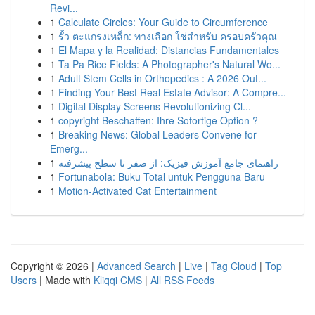
Revi...
1
Calculate Circles: Your Guide to Circumference
1
รั้ว ตะแกรงเหล็ก: ทางเลือก ใช่สำหรับ ครอบครัวคุณ
1
El Mapa y la Realidad: Distancias Fundamentales
1
Ta Pa Rice Fields: A Photographer's Natural Wo...
1
Adult Stem Cells in Orthopedics : A 2026 Out...
1
Finding Your Best Real Estate Advisor: A Compre...
1
Digital Display Screens Revolutionizing Cl...
1
copyright Beschaffen: Ihre Sofortige Option ?
1
Breaking News: Global Leaders Convene for
Emerg...
1
راهنمای جامع آموزش فیزیک: از صفر تا سطح پیشرفته
1
Fortunabola: Buku Total untuk Pengguna Baru
1
Motion-Activated Cat Entertainment
Copyright © 2026 |
Advanced Search
|
Live
|
Tag Cloud
|
Top
Users
| Made with
Kliqqi CMS
|
All RSS Feeds