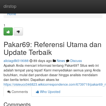
Home
dirstop
Home
1
Pakar69: Referensi Utama dan
Update Terbaik
aliciagdlk519088
89 days ago
News
Discuss
Apakah Anda mencari informasi tentang Pakar69? Situs web ini
adalah tempat yang tepat! Kami menyediakan semua yang Anda
butuhkan, mulai dari panduan dasar hingga analisis mendalam
dan berita terkini. Dapatkan akses ke
https://oisieucc046823.wikicorrespondence.com/6739719/pakar69_
Comments
Who Upvoted
Comments