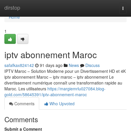
Home
dirstop
Togg
navi
Home
1
iptv abonnement Maroc
safafkax824142
91 days ago
News
Discuss
IPTV Maroc – Solution Moderne pour un Divertissement HD et 4K
iptv abonnement Maroc – iptv maroc – iptv abonnement Le
divertissement numérique connaît une transformation rapide au
Maroc. Les utilisateurs
https://margiemrlu027084.blog-
gold.com/58645391/iptv-abonnement-maroc
Comments
Who Upvoted
Comments
Submit a Comment