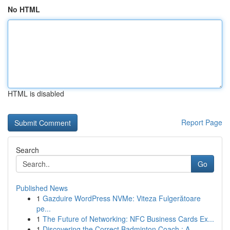
No HTML
HTML is disabled
Report Page
Search
Go
Published News
1
Gazduire WordPress NVMe: Viteza Fulgerătoare
pe...
1
The Future of Networking: NFC Business Cards Ex...
1
Discovering the Correct Badminton Coach : A...