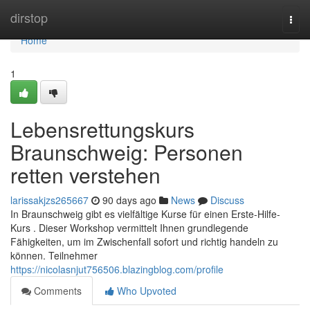
Home
dirstop
Togg
navi
Home
1
Lebensrettungskurs
Braunschweig: Personen
retten verstehen
larissakjzs265667
90 days ago
News
Discuss
In Braunschweig gibt es vielfältige Kurse für einen Erste-Hilfe-
Kurs . Dieser Workshop vermittelt Ihnen grundlegende
Fähigkeiten, um im Zwischenfall sofort und richtig handeln zu
können. Teilnehmer
https://nicolasnjut756506.blazingblog.com/profile
Comments
Who Upvoted