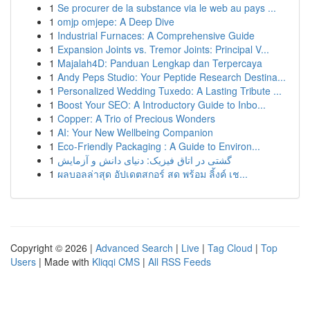
1
Se procurer de la substance via le web au pays ...
1
omjp omjepe: A Deep Dive
1
Industrial Furnaces: A Comprehensive Guide
1
Expansion Joints vs. Tremor Joints: Principal V...
1
Majalah4D: Panduan Lengkap dan Terpercaya
1
Andy Peps Studio: Your Peptide Research Destina...
1
Personalized Wedding Tuxedo: A Lasting Tribute ...
1
Boost Your SEO: A Introductory Guide to Inbo...
1
Copper: A Trio of Precious Wonders
1
AI: Your New Wellbeing Companion
1
Eco-Friendly Packaging : A Guide to Environ...
1
گشتی در اتاق فیزیک: دنیای دانش و آزمایش
1
ผลบอลล่าสุด อัปเดตสกอร์ สด พร้อม ลิ้งค์ เช...
Copyright © 2026 |
Advanced Search
|
Live
|
Tag Cloud
|
Top
Users
| Made with
Kliqqi CMS
|
All RSS Feeds