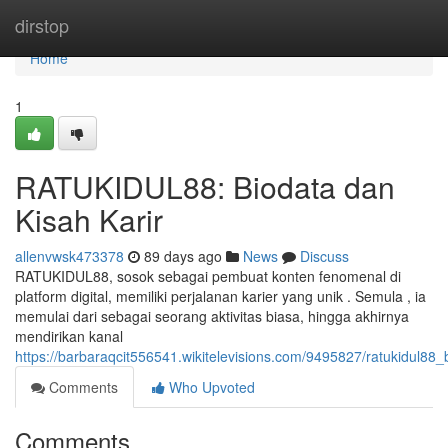
Home
dirstop
Home
1
RATUKIDUL88: Biodata dan
Kisah Karir
allenvwsk473378
89 days ago
News
Discuss
RATUKIDUL88, sosok sebagai pembuat konten fenomenal di
platform digital, memiliki perjalanan karier yang unik . Semula , ia
memulai dari sebagai seorang aktivitas biasa, hingga akhirnya
mendirikan kanal
https://barbaraqcit556541.wikitelevisions.com/9495827/ratukidul88
Comments
Who Upvoted
Comments