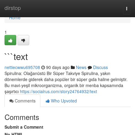
Home
dirstop
Togg
navi
Home
1
```text
nettiecwwu695708
90 days ago
News
Discuss
Spirulina: Olağanüstü Bir Süper Takviye Spirulina, yakın
dönemlerde giderek daha popüler bir süper gıda haline gelmiştir.
Bu mavi-yeşil mikroorganizma, organik bir menba kapsamında
şaşırtıcı
https://socialrus.com/story24764932/text
Comments
Who Upvoted
Comments
Submit a Comment
No HTML