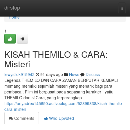
Home
dirstop
Togg
navi
Home
1
KISAH THEMILO & CARA:
Misteri
lewysilok915942
91 days ago
News
Discuss
Legenda THEMILO DAN CARA ZAMAN BERPUTAR KEMBALI
memang memiliki sejumlah misteri yang menarik bagi para
pembaca . Film ini berpusat pada sepasang karakter , yaitu
THEMILO dan si Cara, yang terperangkap
https://anyadrec145650.activoblog.com/52399338/kisah-themilo-
cara-misteri
Comments
Who Upvoted