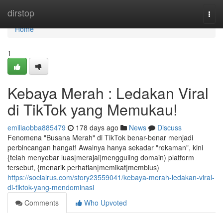
Home
dirstop
Togg
navi
Home
1
Kebaya Merah : Ledakan Viral
di TikTok yang Memukau!
emiliaobba885479
178 days ago
News
Discuss
Fenomena "Busana Merah" di TikTok benar-benar menjadi
perbincangan hangat! Awalnya hanya sekadar "rekaman", kini
{telah menyebar luas|merajai|mengguling domain) platform
tersebut, {menarik perhatian|memikat|membius)
https://socialrus.com/story23559041/kebaya-merah-ledakan-viral-
di-tiktok-yang-mendominasi
Comments
Who Upvoted