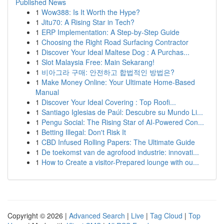
Published News
1
Wow388: Is It Worth the Hype?
1
Jitu70: A Rising Star in Tech?
1
ERP Implementation: A Step-by-Step Guide
1
Choosing the Right Road Surfacing Contractor
1
Discover Your Ideal Maltese Dog : A Purchas...
1
Slot Malaysia Free: Main Sekarang!
1
비아그라 구매: 안전하고 합법적인 방법은?
1
Make Money Online: Your Ultimate Home-Based
Manual
1
Discover Your Ideal Covering : Top Roofi...
1
Santiago Iglesias de Paúl: Descubre su Mundo Li...
1
Pengu Social: The Rising Star of AI-Powered Con...
1
Betting Illegal: Don't Risk It
1
CBD Infused Rolling Papers: The Ultimate Guide
1
De toekomst van de agrofood industrie: innovati...
1
How to Create a visitor-Prepared lounge with ou...
Copyright © 2026 |
Advanced Search
|
Live
|
Tag Cloud
|
Top