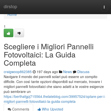
Home
dirstop
Togg
navi
Home
1
Scegliere i Migliori Pannelli
Fotovoltaici: La Guida
Completa
craigwoop862385
197 days ago
News
Discuss
Navigare il mondo dei pannelli solari può essere un compito
difficile. Con così tante opzioni disponibili sul mercato, trovare i
migliori pannelli fotovoltaici che siano adatti a le vostre esigenze
può sembrare un
https://berthafgpj715564.thelateblog.com/39957524/optare-per-i-
migliori-pannelli-fotovoltaici-la-guida-completa
Comments
Who Upvoted