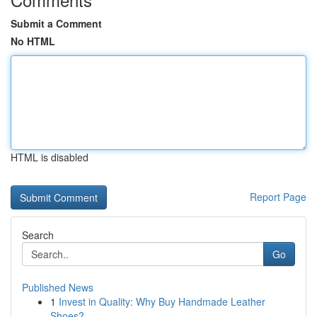
Submit a Comment
No HTML
HTML is disabled
Report Page
Search
Go
Published News
1
Invest in Quality: Why Buy Handmade Leather
Shoes?