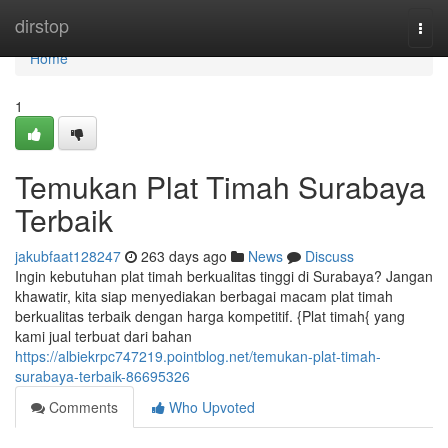
Home
dirstop
Togg
navi
Home
1
Temukan Plat Timah Surabaya
Terbaik
jakubfaat128247
263 days ago
News
Discuss
Ingin kebutuhan plat timah berkualitas tinggi di Surabaya? Jangan
khawatir, kita siap menyediakan berbagai macam plat timah
berkualitas terbaik dengan harga kompetitif. {Plat timah{ yang
kami jual terbuat dari bahan
https://albiekrpc747219.pointblog.net/temukan-plat-timah-
surabaya-terbaik-86695326
Comments
Who Upvoted