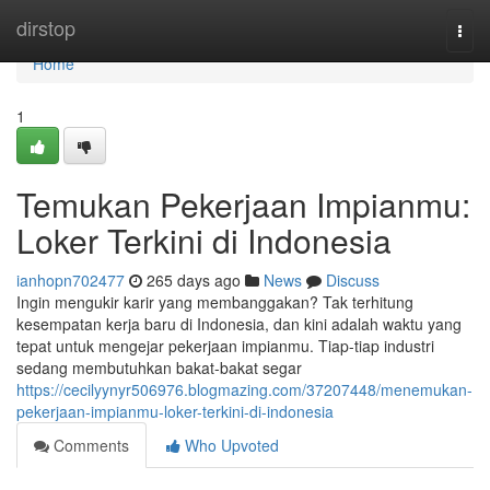
Home
dirstop
Togg
navi
Home
1
Temukan Pekerjaan Impianmu:
Loker Terkini di Indonesia
ianhopn702477
265 days ago
News
Discuss
Ingin mengukir karir yang membanggakan? Tak terhitung
kesempatan kerja baru di Indonesia, dan kini adalah waktu yang
tepat untuk mengejar pekerjaan impianmu. Tiap-tiap industri
sedang membutuhkan bakat-bakat segar
https://cecilyynyr506976.blogmazing.com/37207448/menemukan-
pekerjaan-impianmu-loker-terkini-di-indonesia
Comments
Who Upvoted