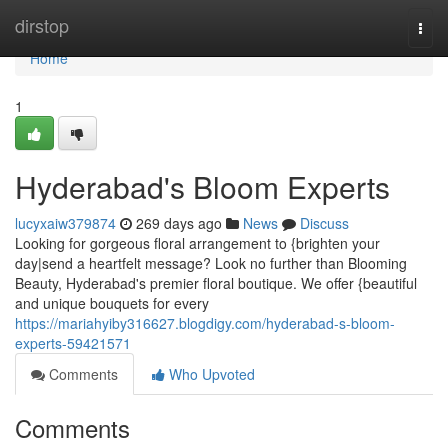
Home
dirstop
Togg
navi
Home
1
Hyderabad's Bloom Experts
lucyxaiw379874
269 days ago
News
Discuss
Looking for gorgeous floral arrangement to {brighten your
day|send a heartfelt message? Look no further than Blooming
Beauty, Hyderabad's premier floral boutique. We offer {beautiful
and unique bouquets for every
https://mariahyiby316627.blogdigy.com/hyderabad-s-bloom-
experts-59421571
Comments
Who Upvoted
Comments