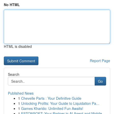
No HTML
HTML is disabled
Report Page
Search
Go
Published News
1
Chevelle Parts : Your Definitive Guide
1
Unlocking Profits: Your Guide to Liquidation Pa...
1
Games Kharido: Unlimited Fun Awaits!
1
ESTONSOFT: Your Partner in AI Agent and Mobile ...