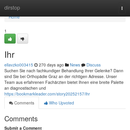
Home
dirstop
Togg
navi
Home
1
Ihr
ellavzko003415
270 days ago
News
Discuss
Suchen Sie nach fachkundiger Behandlung Ihrer Gelenke? Dann
sind Sie bei Orthopädie Graz an der richtigen Adresse. Unser
Team aus erfahrenen Fachärzten bietet Ihnen eine breite Palette
an diagnostischen und
https://bookmarkleader.com/story20252157/ihr
Comments
Who Upvoted
Comments
Submit a Comment