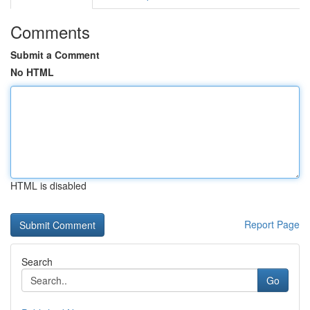
Comments
Submit a Comment
No HTML
HTML is disabled
Report Page
Search
Go