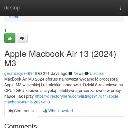
Home
dirstop
Togg
navi
Home
1
Apple Macbook Air 13 (2024)
M3
gerardxcjd946946
271 days ago
News
Discuss
MacBook Air M3 2024 oferuje najnowszą wydajność procesora
Apple M3 w cienkiej i ultralekkiej obudowie. Dzięki 8-rdzeniowemu
CPU i GPU zapewnia szybką i efektywną pracę zarówno w pracy,
nauce, jak i przy
https://directoryhere.com/listings917611/apple-
macbook-air-13-2024-m3
Comments
Who Upvoted
Comments