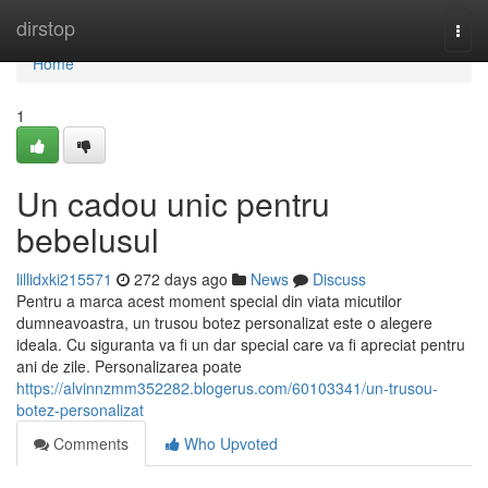
Home
dirstop
Togg
navi
Home
1
Un cadou unic pentru
bebelusul
lillidxki215571
272 days ago
News
Discuss
Pentru a marca acest moment special din viata micutilor
dumneavoastra, un trusou botez personalizat este o alegere
ideala. Cu siguranta va fi un dar special care va fi apreciat pentru
ani de zile. Personalizarea poate
https://alvinnzmm352282.blogerus.com/60103341/un-trusou-
botez-personalizat
Comments
Who Upvoted