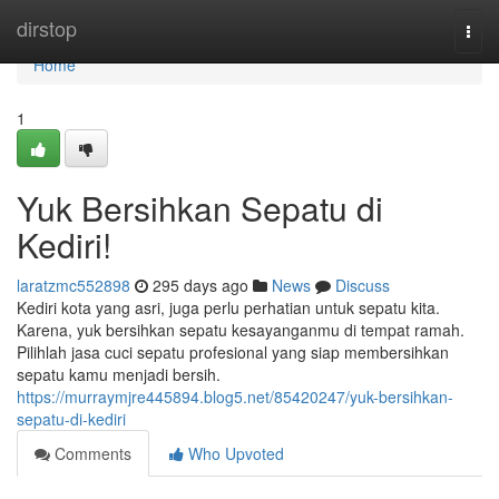
Home
dirstop
Togg
navi
Home
1
Yuk Bersihkan Sepatu di
Kediri!
laratzmc552898
295 days ago
News
Discuss
Kediri kota yang asri, juga perlu perhatian untuk sepatu kita.
Karena, yuk bersihkan sepatu kesayanganmu di tempat ramah.
Pilihlah jasa cuci sepatu profesional yang siap membersihkan
sepatu kamu menjadi bersih.
https://murraymjre445894.blog5.net/85420247/yuk-bersihkan-
sepatu-di-kediri
Comments
Who Upvoted