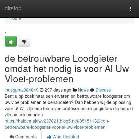
Home
dirstop
Togg
navi
Home
1
de betrouwbare Loodgieter
omdat het nodig is voor Al Uw
Vloei-problemen
inesgpmz384849
297 days ago
News
Discuss
Bent u op zoek naar een ervaren en betrouwbare loodgieter om
uw vloeiproblemen te behandelen? Dan hebben wij de oplossing
voor u! Wij zijn een team van professionele loodgieters die bereid
zijn om alle soorten
https://haleemakfwv237021.blog5.net/85151132/een-
betrouwbare-loodgieter-voor-al-uw-vloei-problemen
Comments
Who Upvoted