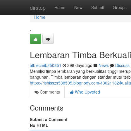
Home
dirstop
Home
New
Submit
Groups
Home
1
Lembaran Timba Berkual
albiecmib250351
296 days ago
News
Discuss
Memiliki timpa lembaran yang berkualitas tinggi meru
bangunan. Timba lembaran dengan standar mutu ter
https://rishisszs538505.blognody.com/43021182/kualit
Comments
Who Upvoted
Comments
Submit a Comment
No HTML