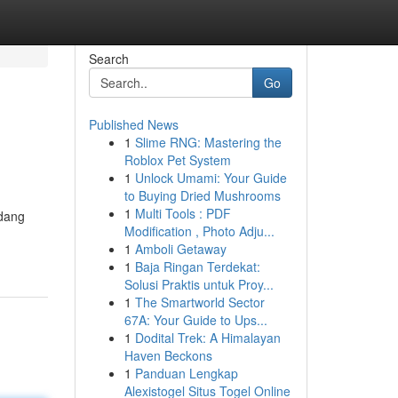
Search
Go
Published News
1
Slime RNG: Mastering the
Roblox Pet System
1
Unlock Umami: Your Guide
to Buying Dried Mushrooms
1
Multi Tools : PDF
idang
Modification , Photo Adju...
1
Amboli Getaway
1
Baja Ringan Terdekat:
Solusi Praktis untuk Proy...
1
The Smartworld Sector
67A: Your Guide to Ups...
1
Dodital Trek: A Himalayan
Haven Beckons
1
Panduan Lengkap
Alexistogel Situs Togel Online