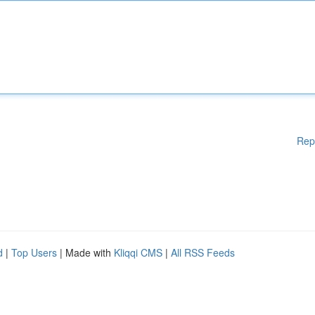
Rep
d
|
Top Users
| Made with
Kliqqi CMS
|
All RSS Feeds