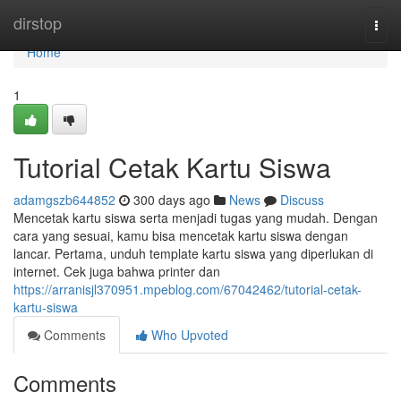
Home
dirstop
Togg
navi
Home
1
Tutorial Cetak Kartu Siswa
adamgszb644852
300 days ago
News
Discuss
Mencetak kartu siswa serta menjadi tugas yang mudah. Dengan
cara yang sesuai, kamu bisa mencetak kartu siswa dengan
lancar. Pertama, unduh template kartu siswa yang diperlukan di
internet. Cek juga bahwa printer dan
https://arranisjl370951.mpeblog.com/67042462/tutorial-cetak-
kartu-siswa
Comments
Who Upvoted
Comments