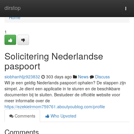
Home
dirstop
Togg
navi
Home
1
Solicitering Nederlandse
paspoort
siobhanhljz923832
303 days ago
News
Discuss
Wil je een geldig Nederlands paspoort ophalen? De stappen zijn
simpel. Je dient een applicatie in te sturen en de beschikbare
documenten bij te sluiten. Bestudeer de officiële website voor
meer informatie over de
https://ezekielrmom759761.aboutyoublog.com/profile
Comments
Who Upvoted
Comments