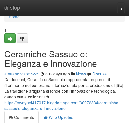
Home
dirstop
Togg
navi
Home
1
Ceramiche Sassuolo:
Eleganza e Innovazione
amaanezek825229
306 days ago
News
Discuss
Da decenni, Ceramiche Sassuolo rappresenta un punto di
riferimento nel panorama internazionale per la produzione di [tile].
La tradizione artigiana si fonde con l'innovazione tecnologica,
dando vita a collezioni di
https://myaynpi417017.blogdomago.com/36272834/ceramiche-
sassuolo-eleganza-e-innovazione
Comments
Who Upvoted