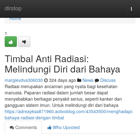
Home
dirstop
Togg
navi
Home
1
Timbal Anti Radiasi:
Melindungi Diri dari Bahaya
margievdva306030
324 days ago
News
Discuss
Radiasi merupakan ancaman yang nyata bagi kesehatan
manusia. Paparan radiasi dalam jumlah besar dapat
menyebabkan berbagai penyakit serius, seperti kanker dan
gangguan sistem imun. Untuk melindungi diri dari bahaya
https://adreayksa871960.activoblog.com/43543500/menghadapi-
bahaya-radiasi-dengan-timbal
Comments
Who Upvoted