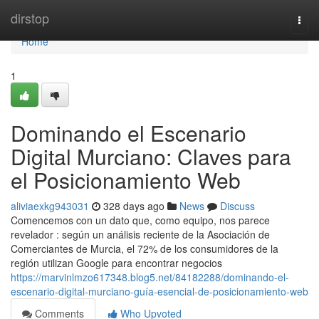
Home
dirstop
Togg
navi
Home
1
Dominando el Escenario
Digital Murciano: Claves para
el Posicionamiento Web
aliviaexkg943031
328 days ago
News
Discuss
Comencemos con un dato que, como equipo, nos parece
revelador : según un análisis reciente de la Asociación de
Comerciantes de Murcia, el 72% de los consumidores de la
región utilizan Google para encontrar negocios
https://marvinlmzo617348.blog5.net/84182288/dominando-el-
escenario-digital-murciano-guía-esencial-de-posicionamiento-web
Comments
Who Upvoted