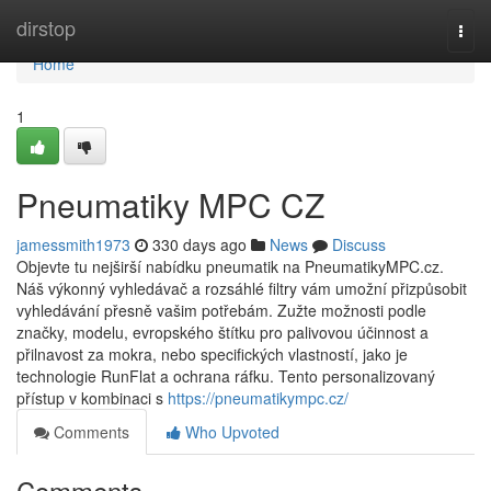
Home
dirstop
Togg
navi
Home
1
Pneumatiky MPC CZ
jamessmith1973
330 days ago
News
Discuss
Objevte tu nejširší nabídku pneumatik na PneumatikyMPC.cz.
Náš výkonný vyhledávač a rozsáhlé filtry vám umožní přizpůsobit
vyhledávání přesně vašim potřebám. Zužte možnosti podle
značky, modelu, evropského štítku pro palivovou účinnost a
přilnavost za mokra, nebo specifických vlastností, jako je
technologie RunFlat a ochrana ráfku. Tento personalizovaný
přístup v kombinaci s
https://pneumatikympc.cz/
Comments
Who Upvoted
Comments