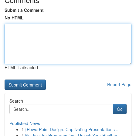
Submit a Comment
No HTML
HTML is disabled
Report Page
Search
Go
Published News
1
{PowerPoint Design: Captivating Presentations ...
1
Nu Jazz for Programming : Unlock Your Rhythm