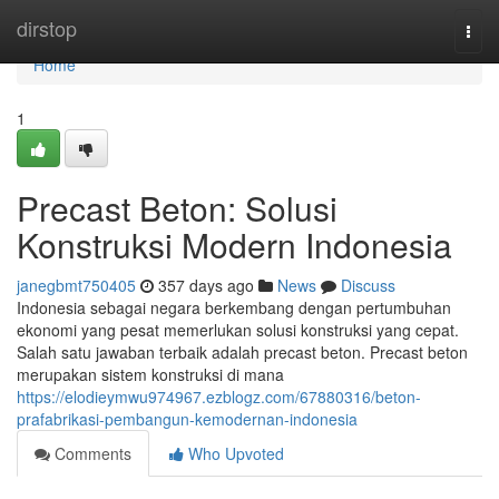
Home
dirstop
Togg
navi
Home
1
Precast Beton: Solusi
Konstruksi Modern Indonesia
janegbmt750405
357 days ago
News
Discuss
Indonesia sebagai negara berkembang dengan pertumbuhan
ekonomi yang pesat memerlukan solusi konstruksi yang cepat.
Salah satu jawaban terbaik adalah precast beton. Precast beton
merupakan sistem konstruksi di mana
https://elodieymwu974967.ezblogz.com/67880316/beton-
prafabrikasi-pembangun-kemodernan-indonesia
Comments
Who Upvoted