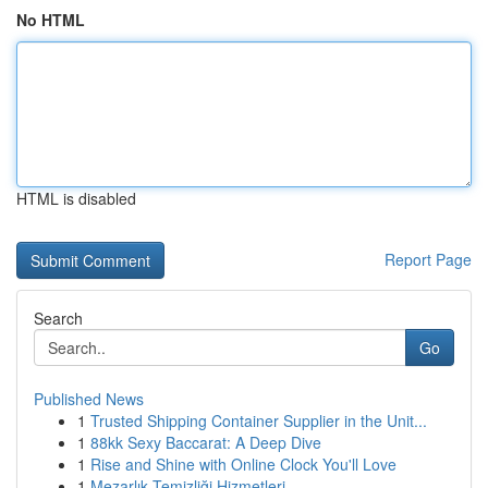
No HTML
HTML is disabled
Report Page
Search
Go
Published News
1
Trusted Shipping Container Supplier in the Unit...
1
88kk Sexy Baccarat: A Deep Dive
1
Rise and Shine with Online Clock You'll Love
1
Mezarlık Temizliği Hizmetleri