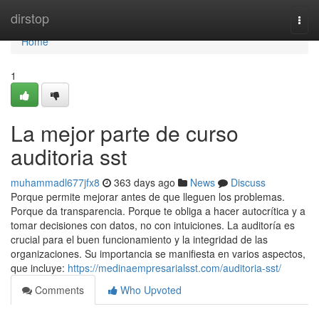
Home
dirstop
Togg
navi
Home
1
La mejor parte de curso
auditoria sst
muhammadl677jfx8
363 days ago
News
Discuss
Porque permite mejorar antes de que lleguen los problemas.
Porque da transparencia. Porque te obliga a hacer autocrítica y a
tomar decisiones con datos, no con intuiciones. La auditoría es
crucial para el buen funcionamiento y la integridad de las
organizaciones. Su importancia se manifiesta en varios aspectos,
que incluye:
https://medinaempresarialsst.com/auditoria-sst/
Comments
Who Upvoted