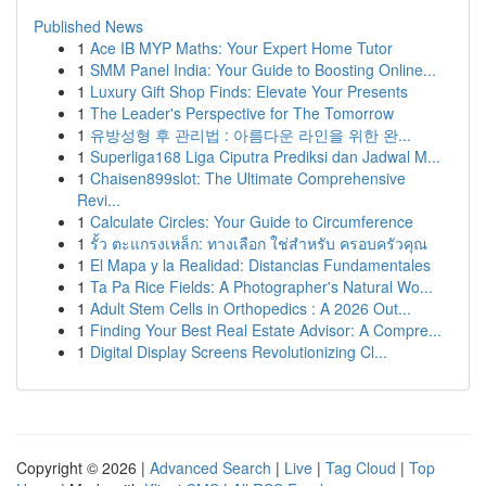
Published News
1
Ace IB MYP Maths: Your Expert Home Tutor
1
SMM Panel India: Your Guide to Boosting Online...
1
Luxury Gift Shop Finds: Elevate Your Presents
1
The Leader's Perspective for The Tomorrow
1
유방성형 후 관리법 : 아름다운 라인을 위한 완...
1
Superliga168 Liga Ciputra Prediksi dan Jadwal M...
1
Chaisen899slot: The Ultimate Comprehensive
Revi...
1
Calculate Circles: Your Guide to Circumference
1
รั้ว ตะแกรงเหล็ก: ทางเลือก ใช่สำหรับ ครอบครัวคุณ
1
El Mapa y la Realidad: Distancias Fundamentales
1
Ta Pa Rice Fields: A Photographer's Natural Wo...
1
Adult Stem Cells in Orthopedics : A 2026 Out...
1
Finding Your Best Real Estate Advisor: A Compre...
1
Digital Display Screens Revolutionizing Cl...
Copyright © 2026 |
Advanced Search
|
Live
|
Tag Cloud
|
Top