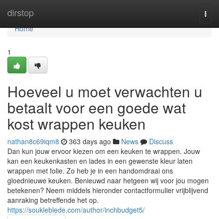
Home
dirstop
Togg
navi
Home
1
Hoeveel u moet verwachten u
betaalt voor een goede wat
kost wrappen keuken
nathan8c69iqm8
363 days ago
News
Discuss
Dan kun jouw ervoor kiezen om een keuken te wrappen. Jouw
kan een keukenkasten en lades in een gewenste kleur laten
wrappen met folie. Zo heb je in een handomdraai ons
gloednieuwe keuken. Benieuwd naar hetgeen wij voor jou mogen
betekenen? Neem middels hieronder contactformulier vrijblijvend
aanraking betreffende het op.
https://soukleblede.com/author/inchbudget5/