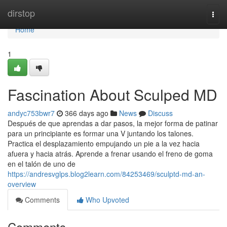
Home
dirstop
Togg
navi
Home
1
Fascination About Sculped MD
andyc753bwr7
366 days ago
News
Discuss
Después de que aprendas a dar pasos, la mejor forma de patinar
para un principiante es formar una V juntando los talones.
Practica el desplazamiento empujando un pie a la vez hacia
afuera y hacia atrás. Aprende a frenar usando el freno de goma
en el talón de uno de
https://andresvglps.blog2learn.com/84253469/sculptd-md-an-
overview
Comments
Who Upvoted
Comments