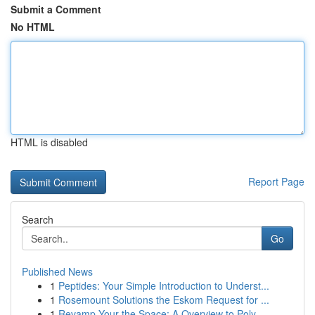
Submit a Comment
No HTML
HTML is disabled
Report Page
Search
Go
Published News
1
Peptides: Your Simple Introduction to Underst...
1
Rosemount Solutions the Eskom Request for ...
1
Revamp Your the Space: A Overview to Poly...