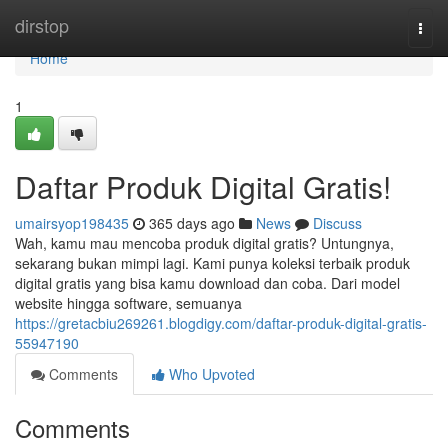
Home
dirstop
Togg
navi
Home
1
Daftar Produk Digital Gratis!
umairsyop198435
365 days ago
News
Discuss
Wah, kamu mau mencoba produk digital gratis? Untungnya,
sekarang bukan mimpi lagi. Kami punya koleksi terbaik produk
digital gratis yang bisa kamu download dan coba. Dari model
website hingga software, semuanya
https://gretacbiu269261.blogdigy.com/daftar-produk-digital-gratis-
55947190
Comments
Who Upvoted
Comments